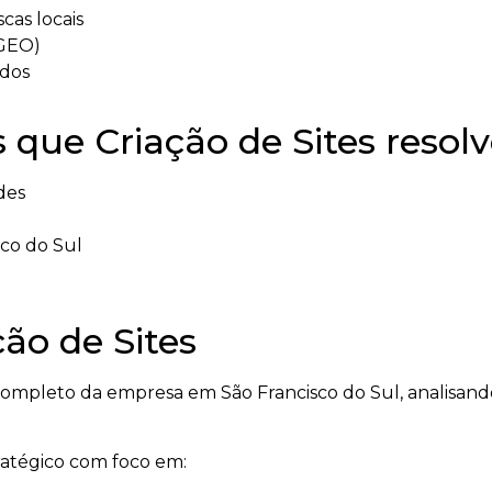
cas locais
(GEO)
ados
 que Criação de Sites resol
des
sco do Sul
ão de Sites
mpleto da empresa em São Francisco do Sul, analisando 
tratégico com foco em: