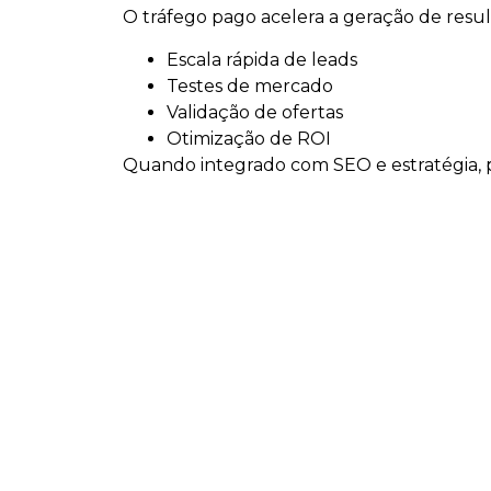
O tráfego pago acelera a geração de resu
Escala rápida de leads
Testes de mercado
Validação de ofertas
Otimização de ROI
Quando integrado com SEO e estratégia, po
Soluções estratégic
Assessoria de Marketing
Consultoria de Marketing
Tráfego Pago
SEO e GEO
Planejamento Estratégico
Desenvolvimento de Sites
Implantação de Ecommerce
Manutenção de Site