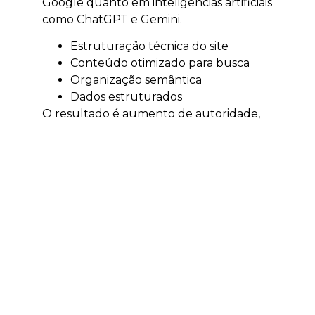
Google quanto em inteligências artificiais
como ChatGPT e Gemini.
Estruturação técnica do site
Conteúdo otimizado para busca
Organização semântica
Dados estruturados
O resultado é aumento de autoridade,
tráfego qualificado e visibilidade digital.
Tráfego pago em
Rio do Sul
O tráfego pago acelera a geração de
resultados e permite alcançar clientes
no momento certo.
Escala rápida de leads
Testes de mercado