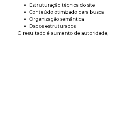
Estruturação técnica do site
Conteúdo otimizado para busca
Organização semântica
Dados estruturados
O resultado é aumento de autoridade,
tráfego qualificado e visibilidade digital.
Tráfego pago em
Ibirama
O tráfego pago acelera a geração de
resultados e permite alcançar clientes
no momento certo.
Escala rápida de leads
Testes de mercado
Validação de ofertas
Otimização de ROI