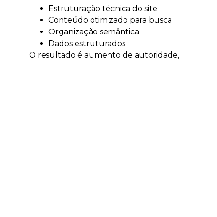
Estruturação técnica do site
Conteúdo otimizado para busca
Organização semântica
Dados estruturados
O resultado é aumento de autoridade,
tráfego qualificado e visibilidade digital.
Tráfego pago em
Gaspar
O tráfego pago acelera a geração de
resultados e permite alcançar clientes
no momento certo.
Escala rápida de leads
Testes de mercado
Validação de ofertas
Otimização de ROI