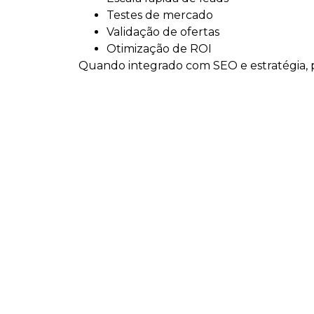
Testes de mercado
Validação de ofertas
Otimização de ROI
Quando integrado com SEO e estratégia, po
Soluções estratégic
Assessoria de Marketing
Consultoria de Marketing
Tráfego Pago
SEO e GEO
Planejamento Estratégico
Desenvolvimento de Sites
Implantação de Ecommerce
Manutenção de Site
Para quem é indica
Criação de Sites em Blumenau é ideal par