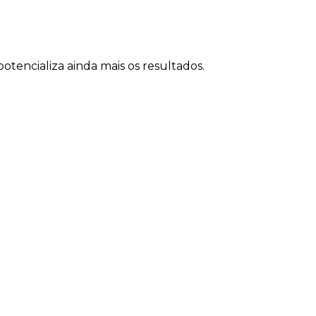
tencializa ainda mais os resultados.
as de Heron da Veiga
do
a empresas que: