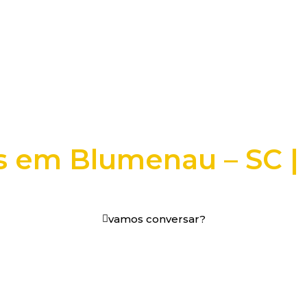
es em Blumenau – SC |
os digitais em decisões que funcionam.
vamos conversar?