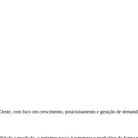
-Oeste, com foco em crescimento, posicionamento e geração de demand
lidade e resultado, o próximo passo é estruturar o marketing de forma p