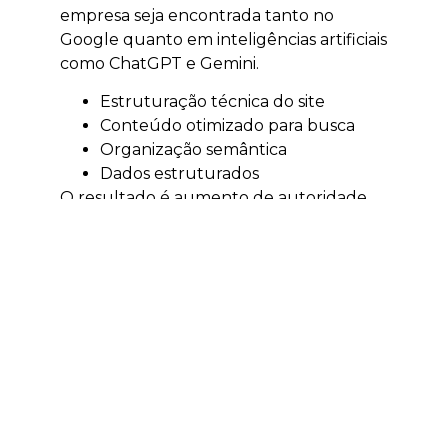
empresa seja encontrada tanto no
Google quanto em inteligências artificiais
como ChatGPT e Gemini.
Estruturação técnica do site
Conteúdo otimizado para busca
Organização semântica
Dados estruturados
O resultado é aumento de autoridade,
tráfego qualificado e visibilidade digital.
Tráfego pago em
Brusque
O tráfego pago acelera a geração de
resultados e permite alcançar clientes
no momento certo.
Escala rápida de leads