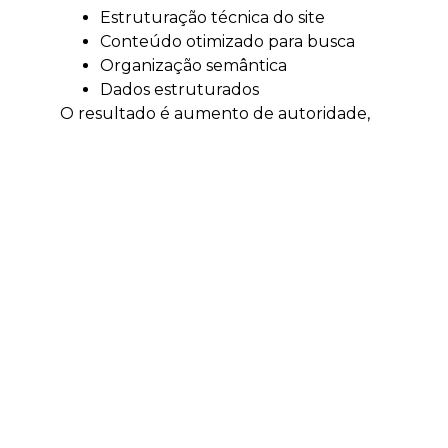
Estruturação técnica do site
Conteúdo otimizado para busca
Organização semântica
Dados estruturados
O resultado é aumento de autoridade,
tráfego qualificado e visibilidade digital.
Tráfego pago em
Apiúna
O tráfego pago acelera a geração de
resultados e permite alcançar clientes
no momento certo.
Escala rápida de leads
Testes de mercado
Validação de ofertas
Otimização de ROI