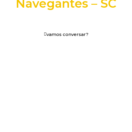
Navegantes – SC
+25 anos transformando dados e processos digitais
em decisões que funcionam.
vamos conversar?