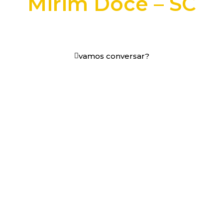
Mirim Doce – SC
+25 anos transformando dados e processos digitais
em decisões que funcionam.
vamos conversar?