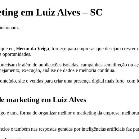
eting em Luiz Alves – SC
funcionam.
 que eu,
Heron da Veiga
, forneço para empresas que desejam crescer com
e oportunidades.
precisam ir além de publicações isoladas, campanhas sem direção ou açõe
anejamento, execução, análise de dados e melhoria contínua.
teúdo, site e vendas para criar uma presença digital mais forte, com f
 de marketing em Luiz Alves
o é uma forma de organizar melhor o marketing da empresa, melhorar a pr
cios e também nas respostas geradas por inteligências artificiais faz pa