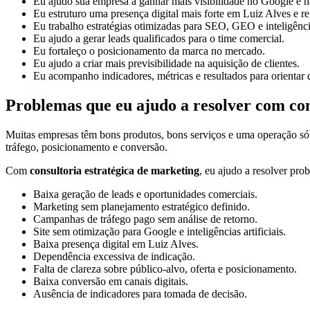
Eu ajudo sua empresa a ganhar mais visibilidade no Google e na
Eu estruturo uma presença digital mais forte em Luiz Alves e re
Eu trabalho estratégias otimizadas para SEO, GEO e inteligências
Eu ajudo a gerar leads qualificados para o time comercial.
Eu fortaleço o posicionamento da marca no mercado.
Eu ajudo a criar mais previsibilidade na aquisição de clientes.
Eu acompanho indicadores, métricas e resultados para orientar 
Problemas que eu ajudo a resolver com con
Muitas empresas têm bons produtos, bons serviços e uma operação só
tráfego, posicionamento e conversão.
Com
consultoria estratégica de marketing
, eu ajudo a resolver pr
Baixa geração de leads e oportunidades comerciais.
Marketing sem planejamento estratégico definido.
Campanhas de tráfego pago sem análise de retorno.
Site sem otimização para Google e inteligências artificiais.
Baixa presença digital em Luiz Alves.
Dependência excessiva de indicação.
Falta de clareza sobre público-alvo, oferta e posicionamento.
Baixa conversão em canais digitais.
Ausência de indicadores para tomada de decisão.