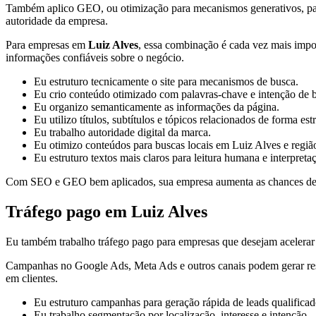
Também aplico GEO, ou otimização para mecanismos generativos, para or
autoridade da empresa.
Para empresas em
Luiz Alves
, essa combinação é cada vez mais impor
informações confiáveis sobre o negócio.
Eu estruturo tecnicamente o site para mecanismos de busca.
Eu crio conteúdo otimizado com palavras-chave e intenção de 
Eu organizo semanticamente as informações da página.
Eu utilizo títulos, subtítulos e tópicos relacionados de forma est
Eu trabalho autoridade digital da marca.
Eu otimizo conteúdos para buscas locais em Luiz Alves e regiã
Eu estruturo textos mais claros para leitura humana e interpreta
Com SEO e GEO bem aplicados, sua empresa aumenta as chances de apa
Tráfego pago em Luiz Alves
Eu também trabalho tráfego pago para empresas que desejam acelerar a
Campanhas no Google Ads, Meta Ads e outros canais podem gerar result
em clientes.
Eu estruturo campanhas para geração rápida de leads qualificad
Eu trabalho segmentação por localização, interesse e intenção.