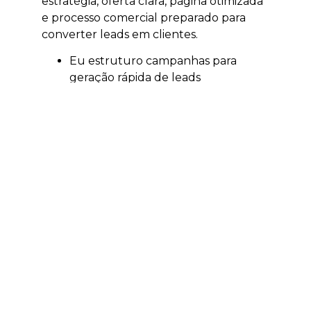
estratégia, oferta clara, página otimizada
e processo comercial preparado para
converter leads em clientes.
Eu estruturo campanhas para
geração rápida de leads
qualificados.
Eu trabalho segmentação por
localização, interesse e intenção.
Eu ajudo a validar ofertas,
campanhas e públicos.
Eu acompanho investimento e
retorno sobre mídia.
Eu conecto anúncios, páginas e
atendimento comercial.
Quando integrado com SEO, GEO,
conteúdo e estratégia comercial, o
tráfego pago deixa de ser apenas
compra de mídia e passa a fazer parte de
um sistema de crescimento mais