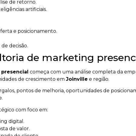
ise de retorno.
igências artificiais.
oferta e posicionamento.
 de decisão.
toria de marketing presenci
 presencial
começa com uma análise completa da empres
tunidades de crescimento em
Joinville
e região.
gargalos, pontos de melhoria, oportunidades de posicionam
e.
atégico com foco em:
g digital.
ta de valor.
rnada do cliente.