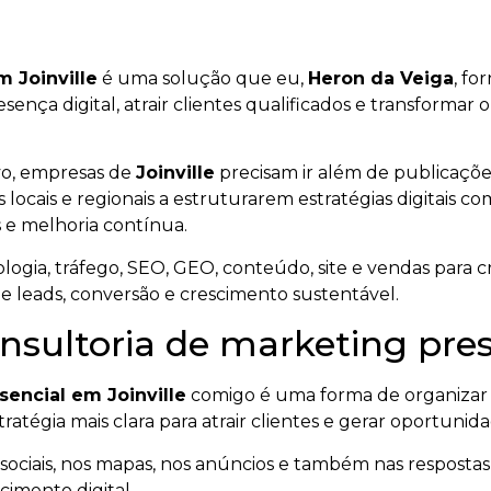
m Joinville
é uma solução que eu,
Heron da Veiga
, fo
resença digital, atrair clientes qualificados e transform
vo, empresas de
Joinville
precisam ir além de publicaçõe
 locais e regionais a estruturarem estratégias digitais c
 e melhoria contínua.
ogia, tráfego, SEO, GEO, conteúdo, site e vendas para cr
de leads, conversão e crescimento sustentável.
nsultoria de marketing pres
sencial em Joinville
comigo é uma forma de organizar
ratégia mais clara para atrair clientes e gerar oportunid
ociais, nos mapas, nos anúncios e também nas respostas ge
imento digital.