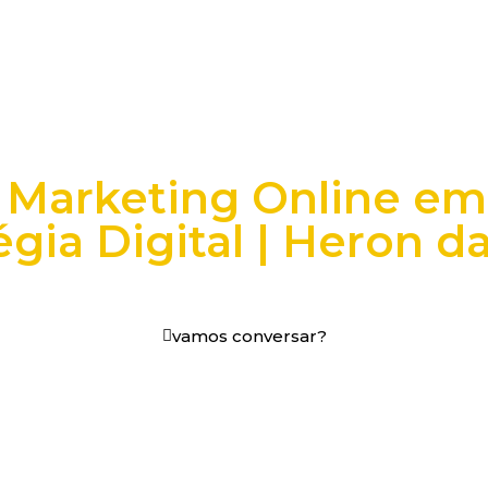
 Marketing Online em 
égia Digital | Heron d
os digitais em decisões que funcionam.
vamos conversar?