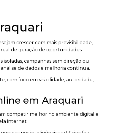
raquari
ejam crescer com mais previsibilidade,
l real de geração de oportunidades.
s isoladas, campanhas sem direção ou
 análise de dados e melhoria contínua.
e, com foco em visibilidade, autoridade,
nline em Araquari
am competir melhor no ambiente digital e
a internet.
radas por inteligências artificiais faz