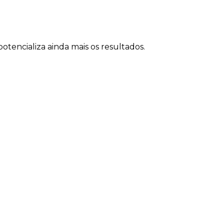
tencializa ainda mais os resultados.
as de Heron da Veiga
do
rio é ideal para empresas que: