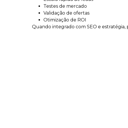
Testes de mercado
Validação de ofertas
Otimização de ROI
Quando integrado com SEO e estratégia, po
Soluções estratégic
Assessoria de Marketing
Consultoria de Marketing
Tráfego Pago
SEO e GEO
Planejamento Estratégico
Desenvolvimento de Sites
Implantação de Ecommerce
Manutenção de Site
Para quem é indica
Consultoria de Marketing Digital em Somb