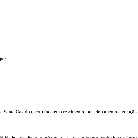
que:
de Santa Catarina, com foco em crescimento, posicionamento e geraçã
ilidade e resultado, o próximo passo é estruturar o marketing de forma 