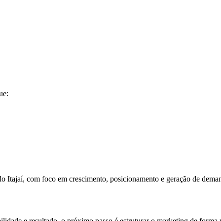
ue:
do Itajaí, com foco em crescimento, posicionamento e geração de dema
lidade e resultado, o próximo passo é estruturar o marketing de forma p