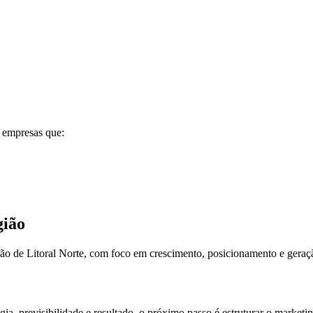
a empresas que:
gião
ão de Litoral Norte, com foco em crescimento, posicionamento e gera
, previsibilidade e resultado, o próximo passo é estruturar o marketin