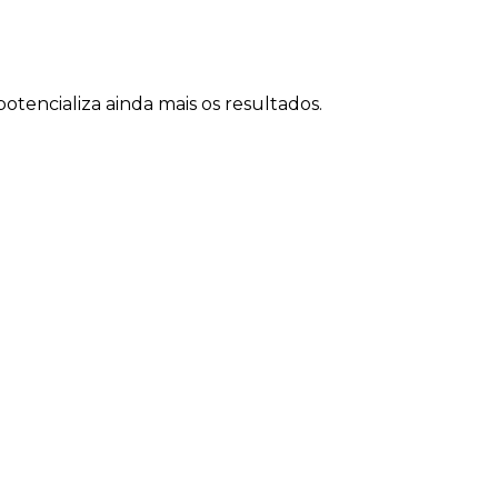
tencializa ainda mais os resultados.
as de Heron da Veiga
do
al para empresas que: