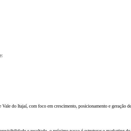
e:
e Vale do Itajaí, com foco em crescimento, posicionamento e geração 
evisibilidade e resultado, o próximo passo é estruturar o marketing de 