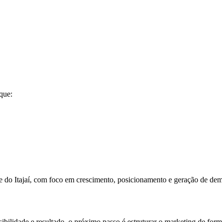
que:
e do Itajaí, com foco em crescimento, posicionamento e geração de de
bilidade e resultado, o próximo passo é estruturar o marketing de forma