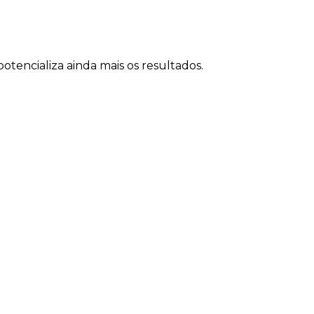
tencializa ainda mais os resultados.
as de Heron da Veiga
do
ma é ideal para empresas que: