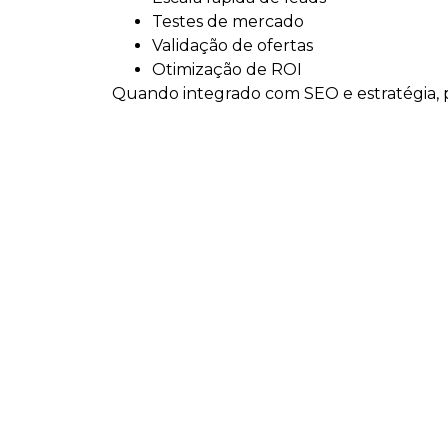
Testes de mercado
Validação de ofertas
Otimização de ROI
Quando integrado com SEO e estratégia, po
Soluções estratégic
Assessoria de Marketing
Consultoria de Marketing
Tráfego Pago
SEO e GEO
Planejamento Estratégico
Desenvolvimento de Sites
Implantação de Ecommerce
Manutenção de Site
Para quem é indica
Assessoria de Marketing Digital em Criciú