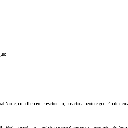
que:
ral Norte, com foco em crescimento, posicionamento e geração de dem
ilidade e resultado, o próximo passo é estruturar o marketing de forma