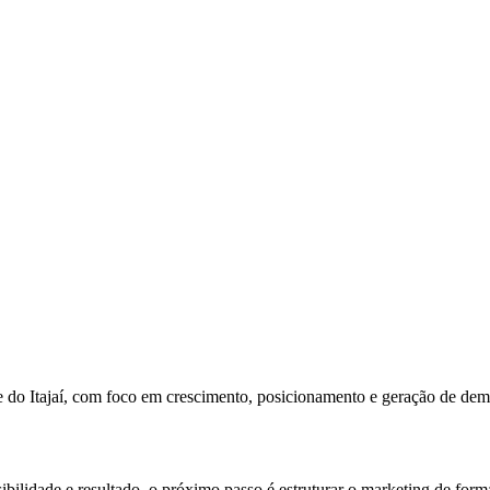
 do Itajaí, com foco em crescimento, posicionamento e geração de de
ilidade e resultado, o próximo passo é estruturar o marketing de forma